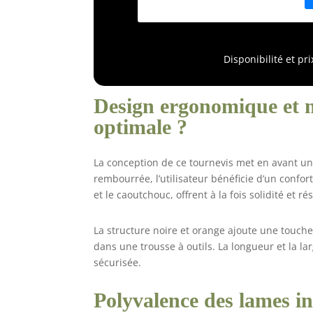
s
d
A
r
Disponibilité et pr
é
Design ergonomique et m
optimale ?
La conception de ce tournevis met en avant 
rembourrée, l’utilisateur bénéficie d’un confo
et le caoutchouc, offrent à la fois solidité et ré
La structure noire et orange ajoute une touche 
dans une trousse à outils. La longueur et la l
sécurisée.
Polyvalence des lames i