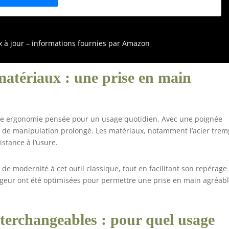
'adapter aux borniers serrés La et la lame ont un indice
'isolation de 1000 volts et respectent ou dépassent la norme
STM F1505 pour l'isolation. Une couche d'isolation orange
ésistante aux chocs et aux flammes protège contre les chocs
ix à jour – informations fournies par Amazon
lectriques. s rembourrées pour plus de couple et de confort
atériaux : une prise en main
une ergonomie pensée pour un usage quotidien. Avec une poignée
rt de manipulation prolongé. Les matériaux, notamment l’acier tre
sistance à l’usure.
de modernité à cet outil classique, tout en facilitant son repérage
argeur ont été optimisées pour permettre une prise en main agréabl
nterchangeables : pour quel usage