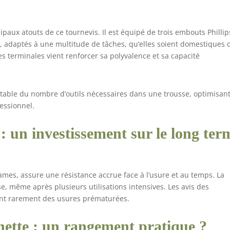
paux atouts de ce tournevis. Il est équipé de trois embouts Phillip
, adaptés à une multitude de tâches, qu’elles soient domestiques 
tes terminales vient renforcer sa polyvalence et sa capacité
otable du nombre d’outils nécessaires dans une trousse, optimisan
fessionnel.
 : un investissement sur le long ter
 lames, assure une résistance accrue face à l’usure et au temps. La
se, même après plusieurs utilisations intensives. Les avis des
uant rarement des usures prématurées.
hette : un rangement pratique ?