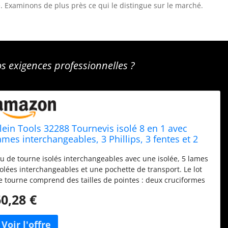
e. Examinons de plus près ce qui le distingue sur le marché.
os exigences professionnelles ?
lein Tools 32288 Tournevis isolé 8 en 1 avec
ames interchangeables, 3 Phillips, 3 fentes et 2
ointes carrées, noir/orange
eu de tourne isolés interchangeables avec une isolée, 5 lames
solées interchangeables et une pochette de transport. Le lot
e tourne comprend des tailles de pointes : deux cruciformes
2, deux fentes de 6,35 mm, un cruciforme #1, un carré #1, un
60,28 €
arré #2 et un 3/16" fendue. Libérez facilement et en toute
écurité le lame avec une torsion rapide du collier de
errouillage Lames interchangeables avec une pointe fine pour