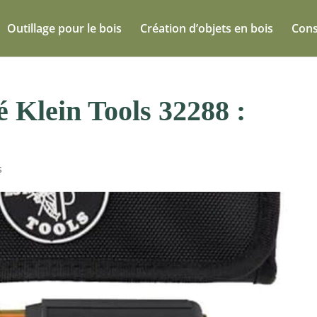
Outillage pour le bois
Création d’objets en bois
Cons
lé Klein Tools 32288 :
s