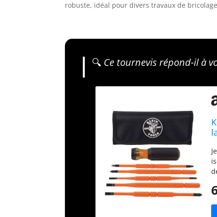
robuste, idéal pour divers travaux de bricolag
🔍
Ce tournevis répond-il à v
K
l
p
J
i
d
#
c
s
v