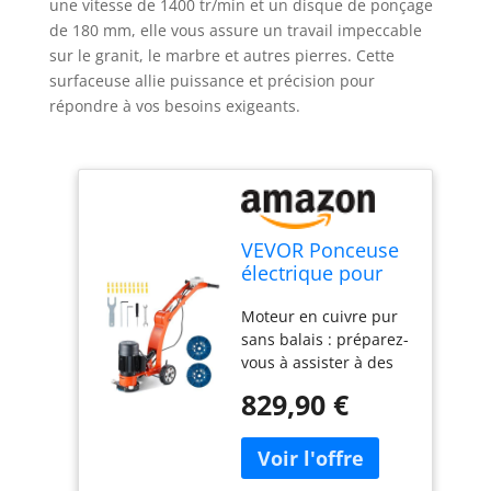
une vitesse de 1400 tr/min et un disque de ponçage
de 180 mm, elle vous assure un travail impeccable
sur le granit, le marbre et autres pierres. Cette
surfaceuse allie puissance et précision pour
répondre à vos besoins exigeants.
VEVOR Ponceuse
électrique pour
sol en béton 1500
Moteur en cuivre pur
W, surfaceuse de
sans balais : préparez-
béton avec disque
vous à assister à des
de ponçage de sol
performances
180 mm, vitesse
829,90 €
puissantes. Le moteur
1400 tr/min,
en cuivre pur de 1500
moteur sans
W entraîne la machine
balais, meuleuse
à polir à une vitesse
de surface pour