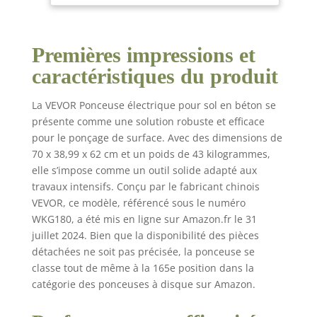
allant jusqu'à 1 400
granit, marbre,
tr/min, offrant une
pierres
puissance et des
Premières impressions et
résultats de polissage
élevés. De plus, le
caractéristiques du produit
disque abrasif est
tranchant, dur et
La VEVOR Ponceuse électrique pour sol en béton se
résistant à l’usure.
présente comme une solution robuste et efficace
Lames remplaçables :
pour le ponçage de surface. Avec des dimensions de
la meuleuse à béton
70 x 38,99 x 62 cm et un poids de 43 kilogrammes,
est équipée de lames
de disque de meulage
elle s’impose comme un outil solide adapté aux
remplaçables, les
travaux intensifs. Conçu par le fabricant chinois
lames diamantées
VEVOR, ce modèle, référencé sous le numéro
broient efficacement 3
WKG180, a été mis en ligne sur Amazon.fr le 31
230 à 5 382 pieds
juillet 2024. Bien que la disponibilité des pièces
carrés/300-500 m²,
détachées ne soit pas précisée, la ponceuse se
compatibles avec les
classe tout de même à la 165e position dans la
lames diamantées du
catégorie des ponceuses à disque sur Amazon.
marché, offrant une
résistance à l'usure