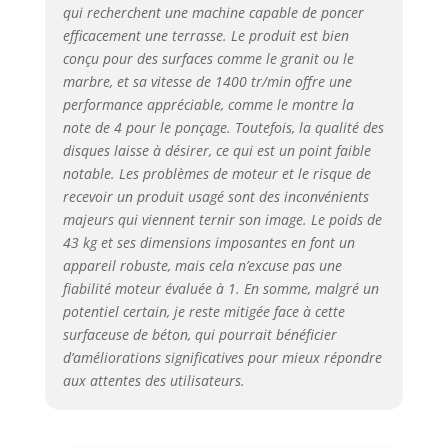
qui recherchent une machine capable de poncer
de vie longue et une
coupe facile.
efficacement une terrasse. Le produit est bien
Accessoires complets :
conçu pour des surfaces comme le granit ou le
livré avec un ensemble
marbre, et sa vitesse de 1400 tr/min offre une
complet d'accessoires
performance appréciable, comme le montre la
pour un assemblage et
note de 4 pour le ponçage. Toutefois, la qualité des
une utilisation faciles.
disques laisse à désirer, ce qui est un point faible
Des bouchons
notable. Les problèmes de moteur et le risque de
d'oreilles sont
recevoir un produit usagé sont des inconvénients
également fournis
majeurs qui viennent ternir son image. Le poids de
pour réduire les
43 kg et ses dimensions imposantes en font un
dommages causés par
appareil robuste, mais cela n’excuse pas une
le bruit de la
construction. Convient
fiabilité moteur évaluée à 1. En somme, malgré un
aux coins : relevez
potentiel certain, je reste mitigée face à cette
facilement divers défis
surfaceuse de béton, qui pourrait bénéficier
de construction avec
d’améliorations significatives pour mieux répondre
ce petit disque de
aux attentes des utilisateurs.
meulage conçu pour la
construction à petite
échelle et les travaux