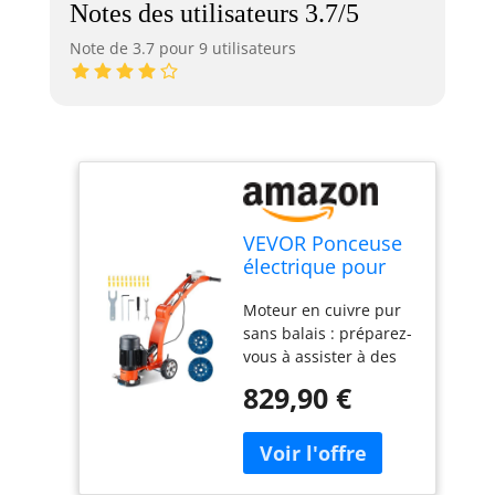
Notes des utilisateurs 3.7/5
Note de 3.7 pour 9 utilisateurs
VEVOR Ponceuse
électrique pour
sol en béton 1500
Moteur en cuivre pur
W, surfaceuse de
sans balais : préparez-
béton avec disque
vous à assister à des
de ponçage de sol
performances
180 mm, vitesse
829,90 €
puissantes. Le moteur
1400 tr/min,
en cuivre pur de 1500
moteur sans
W entraîne la machine
balais, meuleuse
à polir à une vitesse
de surface pour