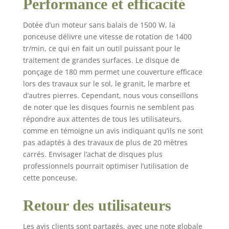
Performance et efficacité
supérieure, une durée
de vie longue et une
coupe facile.
Dotée d’un moteur sans balais de 1500 W, la
Accessoires complets :
ponceuse délivre une vitesse de rotation de 1400
livré avec un ensemble
tr/min, ce qui en fait un outil puissant pour le
complet d'accessoires
traitement de grandes surfaces. Le disque de
pour un assemblage et
ponçage de 180 mm permet une couverture efficace
une utilisation faciles.
lors des travaux sur le sol, le granit, le marbre et
Des bouchons
d’autres pierres. Cependant, nous vous conseillons
d'oreilles sont
de noter que les disques fournis ne semblent pas
également fournis
pour réduire les
répondre aux attentes de tous les utilisateurs,
dommages causés par
comme en témoigne un avis indiquant qu’ils ne sont
le bruit de la
pas adaptés à des travaux de plus de 20 mètres
construction. Convient
carrés. Envisager l’achat de disques plus
aux coins : relevez
professionnels pourrait optimiser l’utilisation de
facilement divers défis
cette ponceuse.
de construction avec
ce petit disque de
Retour des utilisateurs
meulage conçu pour la
construction à petite
échelle et les travaux
Les avis clients sont partagés, avec une note globale