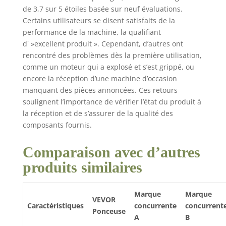
de coin. Le disque de
de 3,7 sur 5 étoiles basée sur neuf évaluations.
meulage léger avec un
Certains utilisateurs se disent satisfaits de la
diamètre extérieur de
performance de la machine, la qualifiant
φ7"/180 mm permet
d' »excellent produit ». Cependant, d’autres ont
un meulage précis des
rencontré des problèmes dès la première utilisation,
coins intérieurs et
comme un moteur qui a explosé et s’est grippé, ou
extérieurs. Hauteur
encore la réception d’une machine d’occasion
réglable : dites adieu
manquant des pièces annoncées. Ces retours
aux mains fatiguées.
soulignent l’importance de vérifier l’état du produit à
Notre polisseuse de
la réception et de s’assurer de la qualité des
sol est dotée d'une
poignée ergonomique
composants fournis.
pour un
fonctionnement
Comparaison avec d’autres
confortable à long
produits similaires
terme. Il peut être
ajusté entre 34''/86 cm
et 46''/116 cm pour
Marque
Marque
répondre à différentes
VEVOR
Caractéristiques
concurrente
concurrent
exigences de hauteur
Ponceuse
A
B
et gérer des rayons de